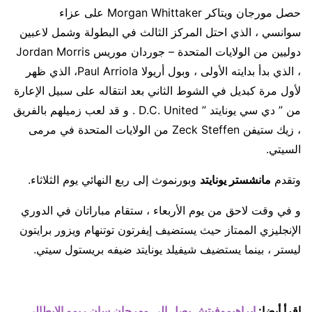
حصل مورجان ويتاكر Morgan Whittaker على عزاء
سوانسي ، الذي احتل المركز الثالث في البطولة وشمل لاعبين
دوليين من الولايات المتحدة – جوردان موريس Jordan Morris
، الذي بدأ بدايته الأولى ، وبول أريولا Paul Arriola، الذي ظهر
لأول مرة كبديل في الشوط الثاني بعد انتقاله على سبيل الإعارة
من ” دي سي يونايتد ” D.C. United . و قد لعب زميلهم بالفريق
، زيك ستيفن Zeck Steffen من الولايات المتحدة في مرمى
السيتي.
وتقدم
مانشستر يونايتد
وبورنموث إلى ربع النهائي يوم الثلاثاء.
و في وقت لاحق من يوم الأربعاء ، ستقام مباراتان في الدوري
الإنجليزي الممتاز حيث يستضيف إيفرتون توتنهام ويزور برايتون
ليستر ، بينما يستضيف شيفيلد يونايتد ضيفه بريستول سيتي.
إقرأ أيضا:
إبراهيموفيتش يصل إلى مهرجان سان ريمو الإيطالي