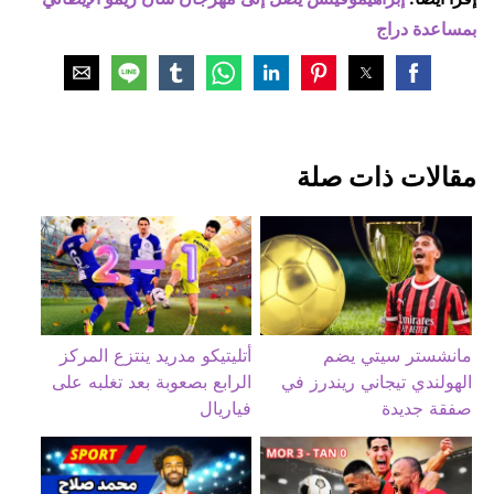
بمساعدة دراج
مقالات ذات صلة
مانشستر سيتي يضم
أتليتيكو مدريد ينتزع المركز
الهولندي تيجاني ريندرز في
الرابع بصعوبة بعد تغلبه على
صفقة جديدة
فياريال