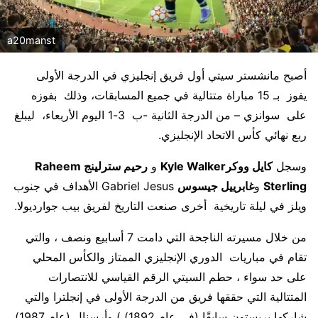
a20manst
أصبح مانشستر سيتي أول فريق إنجليزي في الدرجة الأولى
يفوز بـ 15 مباراة متتالية في جميع المسابقات، وذلك بفوزه
على سوانزي – من الدرجة الثانية -ب 3-1 اليوم الأربعاء، ليبلغ
ربع نهائي كأس الاتحاد الإنجليزي.
وسجل
كايل ووكرKyle Walker
و
رحيم سترلينج Raheem
Sterling
و
غابرييل جيسوس
Gabriel Jesus الأهداف في جنوب
ويلز في ليلة تاريخية أخرى صنعت التاريخ لفريق بيب جوارديولا.
من خلال مسيرته الناجحة التي دامت 7 أسابيع ونصف ، والتي
تقام في مباريات الدوري الإنجليزي الممتاز والكأس المحلي
على حد سواء ، حطم السيتي الرقم القياسي للانتصارات
المتتالية التي حققها فريق من الدرجة الأولى في إنجلترا والتي
شاركها بريستون سابقًا (في عام 1892) ) وأرسنال (عام 1987).