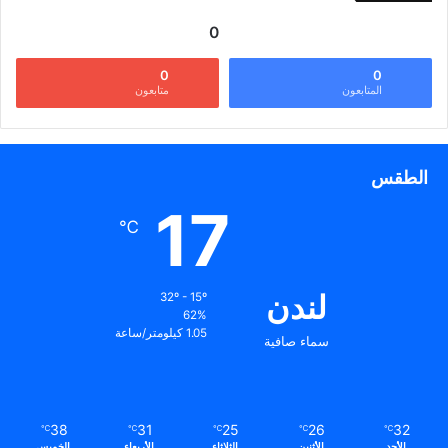
0
0
0
المتابعون
متابعون
الطقس
17
℃
لندن
32º - 15º
62%
1.05 كيلومتر/ساعة
سماء صافية
38
31
25
26
32
℃
℃
℃
℃
℃
الأحد
الأثنين
الثلاثاء
الأربعاء
الخميس