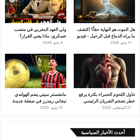
ح
ق
اً
؟
ا
هل الموت هو النهاية حقاً؟ اكتشف
ولي العهد المغربي في منصب
ك
ما يراه الدماغ قبل الرحيل – فيديو
عسكري: ماذا يعني القرار؟
ت
17 مايو، 2026
4 مايو، 2026
ش
ف
م
ا
ي
ر
ا
ه
تناول اللحوم الحمراء بكثرة يرفع
مانشستر سيتي يضم الهولندي
ا
خطر تضخم الشريان الرئيسي
تيجاني ريندرز في صفقة جديدة
ل
27 أغسطس، 2025
13 يونيو، 2025
د
م
ا
أحدث الأخبار السياسية
غ
ق