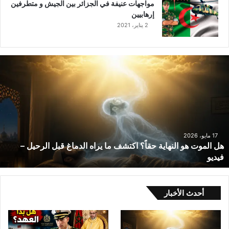
مواجهات عنيفة في الجزائر بين الجيش و متطرفين
إرهابيين
2 يناير، 2021
ه
ل
ا
ل
م
و
ت
ه
17 مايو، 2026
هل الموت هو النهاية حقاً؟ اكتشف ما يراه الدماغ قبل الرحيل –
و
فيديو
ا
ل
ن
ه
أحدث الأخبار
ا
ي
ة