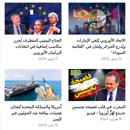
ب
ل
ا
ل
ر
ح
الاتحاد الأوروبي يُلغي الإمارات
الجناح اليميني المتطرف يُحرز
ي
ويُدرج الجزائر ولبنان في “القائمة
مكاسب إضافية في انتخابات
ل
السوداء”
البرلمان الأوروبي
–
12 يونيو، 2025
11 يونيو، 2024
ف
ي
د
ي
و
المغرب في قلب فضيحة تجسس
أمريكا والمملكة المتحدة تُنفذان
جديدةٍ تَهُزُّ أوروبا – فيديو
هجمات مباغتة ضد الحوثيين في
اليمن
19 فبراير، 2024
12 يناير، 2024