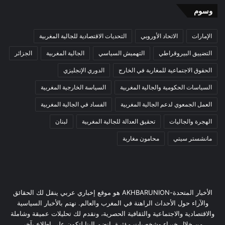
وسوم
الإمارات
الاتحاد الأوروبي
التحديات الاقتصادية للجالية المغربية
التضييق البيروقراطي
التهميش السياسي
الجالية المغربية
الجزائر
الحقوق الاجتماعية للمغاربة في الخارج
الدوري الإنجليزي
السياسات الحكومية والجالية المغربية
السياسة الخارجية المغربية
العمل الجمعوي لدعم الجالية المغربية
الفساد في الجالية المغربية
الهجرة والجاليات
تحقيق العدالة للجالية المغربية
لبنان
مانشستر سيتي
محامون مغاربة
الأخبار المتحدة-AKHBARUNION هو موقع إخباري عربي ينقل لك الحقائق
والآراء حول الأحداث الراهنة في المغرب والعالم. نهتم بالأخبار السياسية
والاقتصادية والاجتماعية والثقافية الحصرية، ونقدم لك تحليلات عميقة وشاملة
من خلال خبراء وشخصيات مؤثرة. انضم إلينا لتكون على اطلاع بآخر