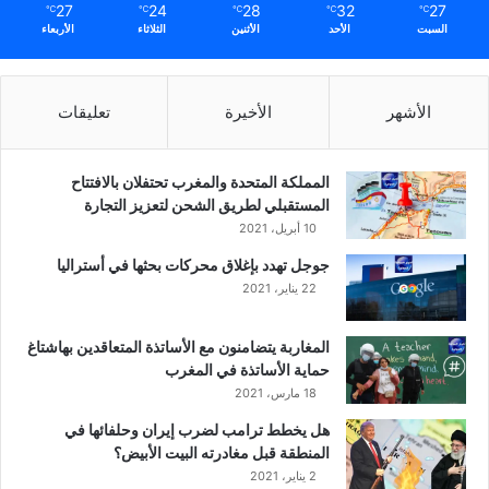
27
24
28
32
27
℃
℃
℃
℃
℃
السبت
الأحد
الأثنين
الثلاثاء
الأربعاء
الأشهر
الأخيرة
تعليقات
المملكة المتحدة والمغرب تحتفلان بالافتتاح
المستقبلي لطريق الشحن لتعزيز التجارة
10 أبريل، 2021
جوجل تهدد بإغلاق محركات بحثها في أستراليا
22 يناير، 2021
المغاربة يتضامنون مع الأساتذة المتعاقدين بهاشتاغ
حماية الأساتذة في المغرب
18 مارس، 2021
هل يخطط ترامب لضرب إيران وحلفائها في
المنطقة قبل مغادرته البيت الأبيض؟
2 يناير، 2021