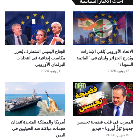
أحدث الأخبار السياسية
غ
ق
ب
ل
ا
ل
ر
ح
الاتحاد الأوروبي يُلغي الإمارات
الجناح اليميني المتطرف يُحرز
ي
ويُدرج الجزائر ولبنان في “القائمة
مكاسب إضافية في انتخابات
ل
السوداء”
البرلمان الأوروبي
–
12 يونيو، 2025
11 يونيو، 2024
ف
ي
د
ي
و
المغرب في قلب فضيحة تجسس
أمريكا والمملكة المتحدة تُنفذان
جديدةٍ تَهُزُّ أوروبا – فيديو
هجمات مباغتة ضد الحوثيين في
اليمن
19 فبراير، 2024