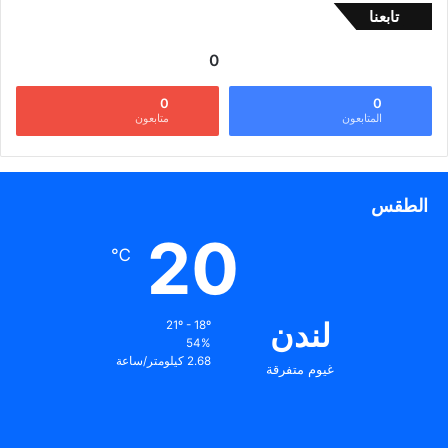
تابعنا
0
0
0
المتابعون
متابعون
الطقس
20
℃
لندن
21º - 18º
54%
2.68 كيلومتر/ساعة
غيوم متفرقة