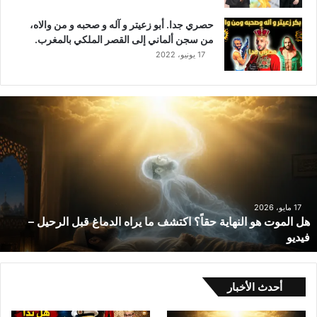
حصري جدا. أبو زعيتر و آله و صحبه و من والاه،
من سجن ألماني إلى القصر الملكي بالمغرب.
17 يونيو، 2022
ه
ل
ا
ل
م
و
ت
ه
17 مايو، 2026
هل الموت هو النهاية حقاً؟ اكتشف ما يراه الدماغ قبل الرحيل –
و
فيديو
ا
ل
ن
ه
أحدث الأخبار
ا
ي