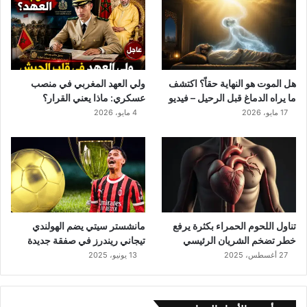
ة
ح
ق
اً
؟
ا
هل الموت هو النهاية حقاً؟ اكتشف
ولي العهد المغربي في منصب
ك
ما يراه الدماغ قبل الرحيل – فيديو
عسكري: ماذا يعني القرار؟
ت
17 مايو، 2026
4 مايو، 2026
ش
ف
م
ا
ي
ر
ا
ه
تناول اللحوم الحمراء بكثرة يرفع
مانشستر سيتي يضم الهولندي
ا
خطر تضخم الشريان الرئيسي
تيجاني ريندرز في صفقة جديدة
ل
27 أغسطس، 2025
13 يونيو، 2025
د
م
ا