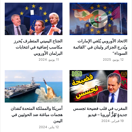
ب
ل
ا
ل
ر
ح
الاتحاد الأوروبي يُلغي الإمارات
الجناح اليميني المتطرف يُحرز
ي
ويُدرج الجزائر ولبنان في “القائمة
مكاسب إضافية في انتخابات
ل
السوداء”
البرلمان الأوروبي
–
12 يونيو، 2025
11 يونيو، 2024
ف
ي
د
ي
و
المغرب في قلب فضيحة تجسس
أمريكا والمملكة المتحدة تُنفذان
جديدةٍ تَهُزُّ أوروبا – فيديو
هجمات مباغتة ضد الحوثيين في
اليمن
19 فبراير، 2024
12 يناير، 2024