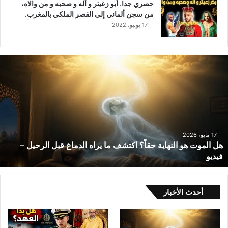
حصري جدا. أبو زعيتر و آله و صحبه و من والاه،
من سجن ألماني إلى القصر الملكي بالمغرب.
17 يونيو، 2022
ه
ل
ا
ل
م
و
ت
ه
17 مايو، 2026
هل الموت هو النهاية حقاً؟ اكتشف ما يراه الدماغ قبل الرحيل –
و
فيديو
ا
ل
ن
ه
أحدث الأخبار
ا
ي
ة