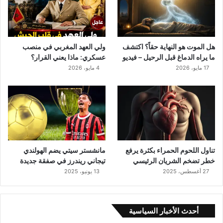
ح
ق
اً
؟
ا
هل الموت هو النهاية حقاً؟ اكتشف
ولي العهد المغربي في منصب
ك
ما يراه الدماغ قبل الرحيل – فيديو
عسكري: ماذا يعني القرار؟
ت
17 مايو، 2026
4 مايو، 2026
ش
ف
م
ا
ي
ر
ا
ه
تناول اللحوم الحمراء بكثرة يرفع
مانشستر سيتي يضم الهولندي
ا
خطر تضخم الشريان الرئيسي
تيجاني ريندرز في صفقة جديدة
ل
27 أغسطس، 2025
13 يونيو، 2025
د
م
ا
أحدث الأخبار السياسية
غ
ق