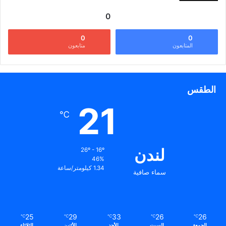
0
0
0
المتابعون
متابعون
الطقس
21
℃
لندن
26º - 16º
46%
1.34 كيلومتر/ساعة
سماء صافية
25
29
33
26
26
℃
℃
℃
℃
℃
الجمعة
السبت
الأحد
الأثنين
الثلاثاء