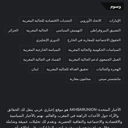
وسوم
الإمارات
الاتحاد الأوروبي
التحديات الاقتصادية للجالية المغربية
التضييق البيروقراطي
التهميش السياسي
الجالية المغربية
الجزائر
الحقوق الاجتماعية للمغاربة في الخارج
الدوري الإنجليزي
السياسات الحكومية والجالية المغربية
السياسة الخارجية المغربية
العمل الجمعوي لدعم الجالية المغربية
الفساد في الجالية المغربية
الهجرة والجاليات
تحقيق العدالة للجالية المغربية
لبنان
مانشستر سيتي
محامون مغاربة
الأخبار المتحدة-AKHBARUNION هو موقع إخباري عربي ينقل لك الحقائق
والآراء حول الأحداث الراهنة في المغرب والعالم. نهتم بالأخبار السياسية
والاقتصادية والاجتماعية والثقافية الحصرية، ونقدم لك تحليلات عميقة وشاملة
من خلال خبراء وشخصيات مؤثرة. انضم إلينا لتكون على اطلاع بآخر