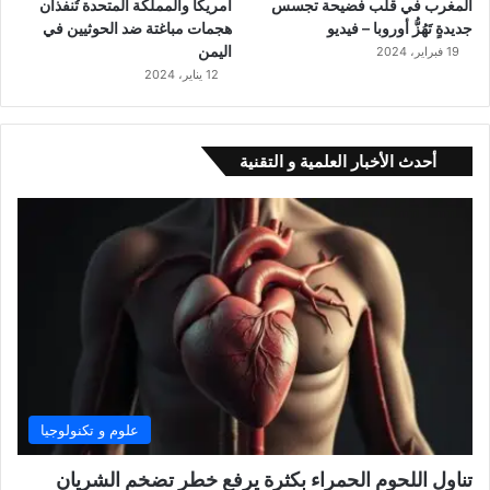
المغرب في قلب فضيحة تجسس
أمريكا والمملكة المتحدة تُنفذان
جديدةٍ تَهُزُّ أوروبا – فيديو
هجمات مباغتة ضد الحوثيين في
اليمن
19 فبراير، 2024
12 يناير، 2024
أحدث الأخبار العلمية و التقنية
علوم و تكنولوجيا
تناول اللحوم الحمراء بكثرة يرفع خطر تضخم الشريان