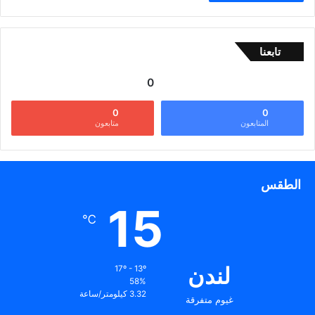
تابعنا
0
0
0
المتابعون
متابعون
الطقس
15
℃
لندن
17º - 13º
58%
3.32 كيلومتر/ساعة
غيوم متفرقة