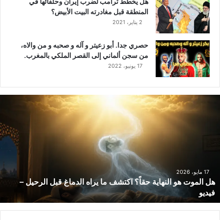
هل يخطط ترامب لضرب إيران وحلفائها في
المنطقة قبل مغادرته البيت الأبيض؟
2 يناير، 2021
حصري جدا. أبو زعيتر و آله و صحبه و من والاه،
من سجن ألماني إلى القصر الملكي بالمغرب.
17 يونيو، 2022
ه
ل
ا
ل
م
و
ت
ه
17 مايو، 2026
هل الموت هو النهاية حقاً؟ اكتشف ما يراه الدماغ قبل الرحيل –
و
فيديو
ا
ل
ن