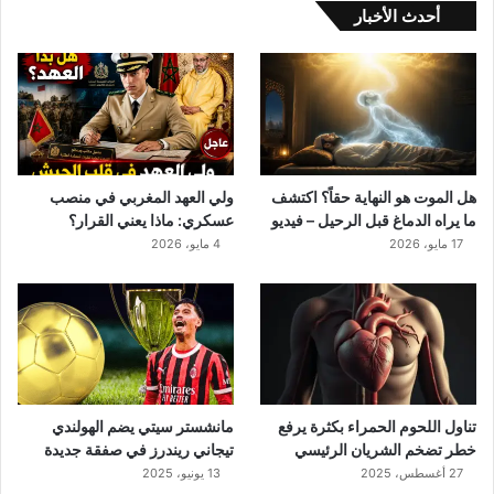
ه
أحدث الأخبار
ا
ي
ة
ح
ق
اً
؟
ا
هل الموت هو النهاية حقاً؟ اكتشف
ولي العهد المغربي في منصب
ك
ما يراه الدماغ قبل الرحيل – فيديو
عسكري: ماذا يعني القرار؟
ت
17 مايو، 2026
4 مايو، 2026
ش
ف
م
ا
ي
ر
ا
ه
تناول اللحوم الحمراء بكثرة يرفع
مانشستر سيتي يضم الهولندي
ا
خطر تضخم الشريان الرئيسي
تيجاني ريندرز في صفقة جديدة
ل
27 أغسطس، 2025
13 يونيو، 2025