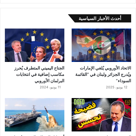
د
م
ا
أحدث الأخبار السياسية
غ
ق
ب
ل
ا
ل
ر
ح
الاتحاد الأوروبي يُلغي الإمارات
الجناح اليميني المتطرف يُحرز
ي
ويُدرج الجزائر ولبنان في “القائمة
مكاسب إضافية في انتخابات
ل
السوداء”
البرلمان الأوروبي
–
12 يونيو، 2025
11 يونيو، 2024
ف
ي
د
ي
و