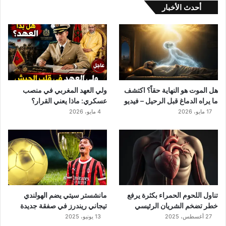
ه
أحدث الأخبار
ا
ي
ة
ح
ق
اً
؟
ا
هل الموت هو النهاية حقاً؟ اكتشف
ولي العهد المغربي في منصب
ك
ما يراه الدماغ قبل الرحيل – فيديو
عسكري: ماذا يعني القرار؟
ت
17 مايو، 2026
4 مايو، 2026
ش
ف
م
ا
ي
ر
ا
ه
تناول اللحوم الحمراء بكثرة يرفع
مانشستر سيتي يضم الهولندي
ا
خطر تضخم الشريان الرئيسي
تيجاني ريندرز في صفقة جديدة
ل
27 أغسطس، 2025
13 يونيو، 2025