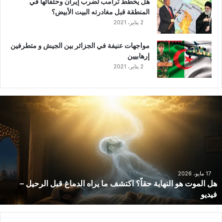
هل يخطط ترامب لضرب إيران وحلفائها في
المنطقة قبل مغادرته البيت الأبيض؟
2 يناير، 2021
مواجهات عنيفة في الجزائر بين الجيش و متطرفين
إرهابيين
2 يناير، 2021
ه
ل
ا
ل
م
و
ت
ه
17 مايو، 2026
هل الموت هو النهاية حقاً؟ اكتشف ما يراه الدماغ قبل الرحيل –
و
فيديو
ا
ل
ن