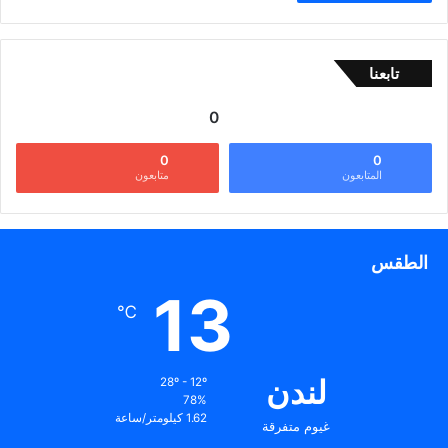
تابعنا
0
0
0
المتابعون
متابعون
الطقس
13
℃
لندن
28º - 12º
78%
1.62 كيلومتر/ساعة
غيوم متفرقة