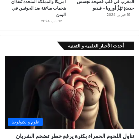
المغرب في قلب فضيحة تجسس
أمريكا والمملكة المتحدة تُنفذان
جديدةٍ تَهُزُّ أوروبا – فيديو
هجمات مباغتة ضد الحوثيين في
اليمن
19 فبراير، 2024
12 يناير، 2024
أحدث الأخبار العلمية و التقنية
علوم و تكنولوجيا
تناول اللحوم الحمراء بكثرة يرفع خطر تضخم الشريان