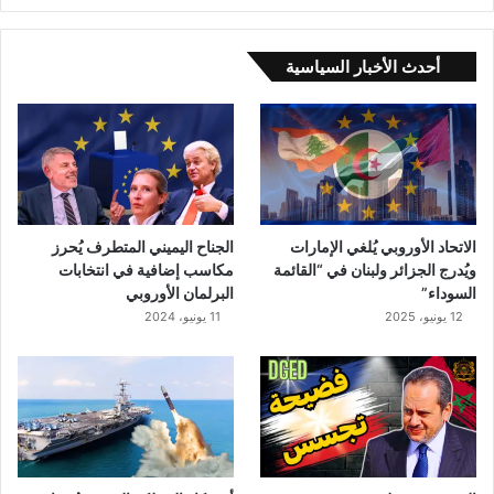
د
م
ا
أحدث الأخبار السياسية
غ
ق
ب
ل
ا
ل
ر
ح
الاتحاد الأوروبي يُلغي الإمارات
الجناح اليميني المتطرف يُحرز
ي
ويُدرج الجزائر ولبنان في “القائمة
مكاسب إضافية في انتخابات
ل
السوداء”
البرلمان الأوروبي
–
12 يونيو، 2025
11 يونيو، 2024
ف
ي
د
ي
و