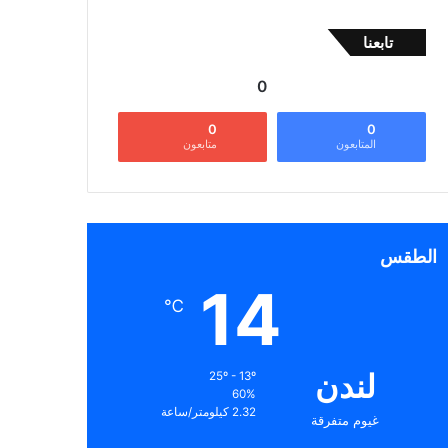
تابعنا
0
0
0
المتابعون
متابعون
الطقس
14
℃
لندن
25º - 13º
60%
2.32 كيلومتر/ساعة
غيوم متفرقة