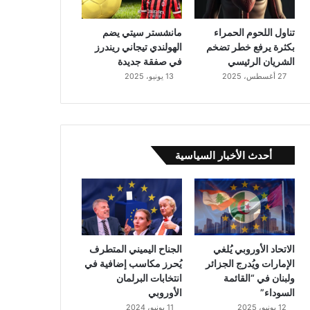
تناول اللحوم الحمراء
مانشستر سيتي يضم
بكثرة يرفع خطر تضخم
الهولندي تيجاني ريندرز
الشريان الرئيسي
في صفقة جديدة
27 أغسطس، 2025
13 يونيو، 2025
أحدث الأخبار السياسية
الاتحاد الأوروبي يُلغي
الجناح اليميني المتطرف
الإمارات ويُدرج الجزائر
يُحرز مكاسب إضافية في
ولبنان في “القائمة
انتخابات البرلمان
السوداء”
الأوروبي
12 يونيو، 2025
11 يونيو، 2024