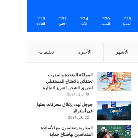
26
31
34
29
25
℃
℃
℃
℃
℃
الجمعة
السبت
الأحد
الأثنين
الثلاثاء
الأشهر
الأخيرة
تعليقات
المملكة المتحدة والمغرب
تحتفلان بالافتتاح المستقبلي
لطريق الشحن لتعزيز التجارة
10 أبريل، 2021
جوجل تهدد بإغلاق محركات بحثها
في أستراليا
22 يناير، 2021
المغاربة يتضامنون مع الأساتذة
المتعاقدين بهاشتاغ حماية