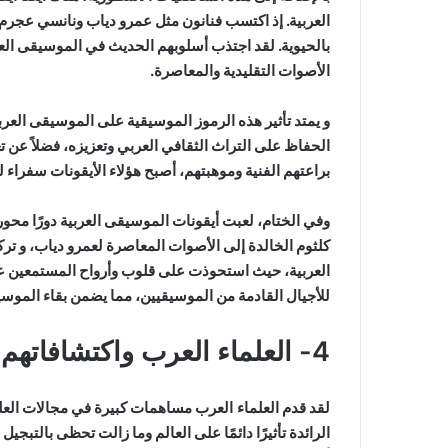
العربية. إذ اكتسب فنانون مثل عمرو دياب ونانسي عجرم
بالحيوية. لقد اجتذب أسلوبهم الحديث في الموسيقى العرب
الأصوات التقليدية والمعاصرة.
و يمتد تأثير هذه الرموز الموسيقية على الموسيقى العربي
الحفاظ على التراث الثقافي العربي وتعزيزه، فضلاً عن تع
براعتهم الفنية وموهبتهم، أصبح هؤلاء الأيقونات سفراء لل
وفي الختام، لعبت أيقونات الموسيقى العربية دورًا محوري
كلثوم الخالدة إلى الأصوات المعاصرة لعمرو دياب، و 
العربية، حيث استحوذت على قلوب وأرواح المستمعين عبر
للأجيال القادمة من الموسيقيين، مما يضمن بقاء الموسيقى ا
4- العلماء العرب واكتشافاتهم الرائدة
لقد قدم
العلماء العرب
مساهمات كبيرة في مجالات العلو
الرائدة تأثيرًا دائمًا على العالم وما زالت تحظى بالتبجي