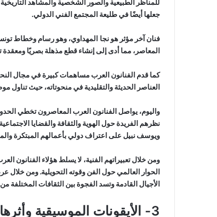
للمناظر الطبيعية والصور الشخصية والمشاهد التاريخية
جعلها أيضًا في طليعة المجتمع الفني الدولي.
فنان آخر مؤثر هو
نجا المهداوي
، وهو رسام وخطاط تونسي
المعاصر، مما أدى إلى إنشاء قطع مذهلة بصريًا ومعقدة ت
كما قدم الفنانون العرب مساهمات كبيرة في مجال النحت،
العناصر الحديثة والتقليدية في منحوتاته، حيث تناول مو
واليوم، يواصل الفنانون العرب المعاصرون تخطي الحدود
نظرهم الفريدة حول الهوية والثقافة والقضايا الاجتما
ويوسف نبيل على اعتراف دولي بأعمالهم المبتكرة والمث
ومن خلال تعبيراتهم الفنية، لا يسلط هؤلاء الفنانون ال
الحوار العالمي حول الفن وقوته التحويلية. ومن خلال عرض
الأجيال القادمة وتسد الفجوة بين الثقافات المختلفة من خ
3- الأيقونات الموسيقية وأثرها في الموسيقى العربية