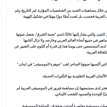
لال مساهمات العديد من الشخصيات المؤثرة عبر التاريخ. ولم
 العربية فحسب، بل لعبت أيضًا دورًا مهمًا في تشكيل الهوية
 كلثوم
، والتي يشار إليها غالبًا باسم “نجمة الشرق”. بفضل صوتها
ير في جميع أنحاء العالم العربي وخارجه. ولا تزال أغانيها
لدى المستمعين حتى يومنا هذا. إن قدرة أم كلثوم على التعبير عن
ثقافة العربية.
لتي أكسبها صوتها الساحر لقب “جوهرة الموسيقى” في لبنان.”
ألحان العربية التقليدية مع التأثيرات الحديثة.
الفخر لدى مستمعيها. إن مساهمة فيروز في الموسيقى العربية لم
زًا للوحدة والصمود للشعب اللبناني.
يقونات موسيقية معاصرة أحدثت ضجة في الساحة الموسيقية