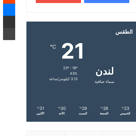
ما
مشاركة 
طب
الطقس
21
℃
لندن
23º - 18º
43%
3.13 كيلومتر/ساعة
سماء صافية
31
30
29
26
23
℃
℃
℃
℃
℃
الخميس
الجمعة
السبت
الأحد
الأثنين