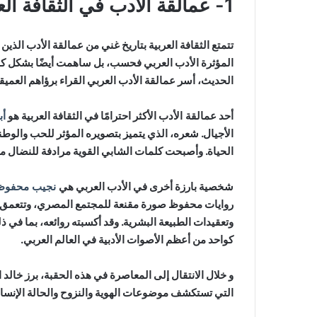
1- عمالقة الأدب في الثقافة العربية
تتمتع الثقافة العربية بتاريخ غني من عمالقة الأدب الذ
المؤثرة الأدب العربي فحسب، بل ساهمت أيضًا بشكل كبير
الحديث، أسر عمالقة الأدب العربي القراء برؤاهم العميق
أحد
عمالقة الأدب
الأكثر احترامًا في الثقافة العربية هو
أب
الأجيال. شعره، الذي يتميز بتصويره المؤثر للحب والوط
الحياة. وأصبحت كلمات الشابي القوية مرادفة للنضال من
شخصية بارزة أخرى في الأدب العربي هي
نجيب محفوظ
روايات محفوظ صورة مقنعة للمجتمع المصري، وتتعمق ف
وتعقيدات الطبيعة البشرية. وقد أكسبته روائعه، بما في ذ
كواحد من أعظم الأصوات الأدبية في العالم العربي.
و خلال الانتقال إلى المعاصرة في هذه الحقبة، برز خالد ا
التي تستكشف موضوعات الهوية والنزوح والحالة الإنسان