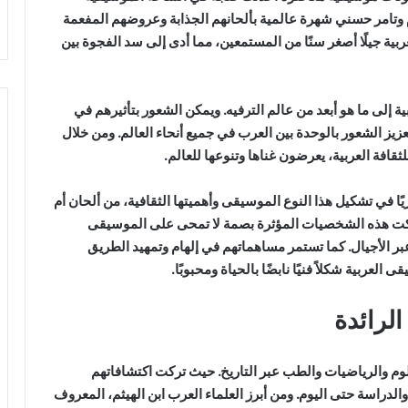
 وتامر حسني شهرة عالمية بألحانهم الجذابة وعروضهم المفعمة
ية جيلًا أصغر سنًا من المستمعين، مما أدى إلى سد الفجوة بين
ة إلى ما هو أبعد من عالم الترفيه. ويمكن الشعور بتأثيرهم في
زيز الشعور بالوحدة بين العرب في جميع أنحاء العالم. ومن خلال
ثقافة العربية، يعرضون غناها وتنوعها للعالم.
ًا في تشكيل هذا النوع الموسيقى وأهميتها الثقافية، من ألحان أم
تركت هذه الشخصيات المؤثرة بصمة لا تمحى على الموسيقى
 الأجيال. كما تستمر مساهماتهم في إلهام وتمهيد الطريق
لعربية شكلاً فنيًا نابضًا بالحياة ومحبوبًا.
م والرياضيات والطب عبر التاريخ. حيث تركت اكتشافاتهم
ل والدراسة حتى اليوم. ومن أبرز العلماء العرب ابن الهيثم، المعروف