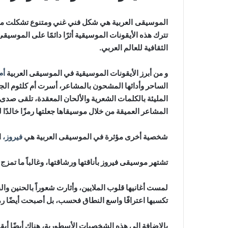
الموسيقى العربية
هي شكل فني غني ومتنوع تشكلت من خ
تترك هذه الأيقونات الموسيقية أثرًا دائمًا على الموسيقى
الثقافية للعالم العربي.
و من أبرز الأيقونات الموسيقية في الموسيقى العربية
أم
الساحر وأدائها المشحون بالمشاعر، أسرت أم كلثوم الجماه
المليئة بالكلمات الشعرية والألحان المعقدة، تلقى صدى 
المشاعر العميقة من خلال موسيقاها جعلتها رمزًا خالدًا لل
شخصية أخرى مؤثرة في الموسيقى العربية هي
فيروز،
ا
تشتهر موسيقى فيروز بأناقتها ورشاقتها، وغالباً ما تمزج ال
لمست أغانيها قلوب الملايين، وأثارت شعوراً بالحنين و
تكسبها اعترافًا واسع النطاق فحسب، بل أصبحت أيضًا رم
بالإضافة إلى هذه الشخصيات الأسطورية، هناك أيضًا أ