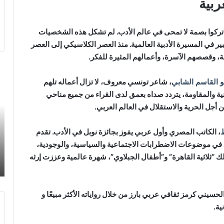
ين تركوا بصمة لا تمحى في عالم الأدب. لم تشكل هذه الشخصيات
 في المسيرة الأدبية العالمية. منذ العصر الكلاسيكي إلى العصر
ة، وقصصهم الآسرة، وأعمالهم المثيرة للفكر.
هل
و القاسم الشابي
، شاعر تونسي معروف، لا تزال أعماله تلهم
ال
هو
نية والمقاومة، يتردد صداه بعمق لدى القراء من جميع مناحي
الن
 أجل الحرية والاستقلال في العالم العربي.
حق
اك
، الكاتب المصري وأول عربي يفوز بجائزة نوبل في الأدب. تقدم
ما
ي موضوعات الاضطرابات الاجتماعية والسياسية، والوجودية،
ير
ال
لك “ثلاثية القاهرة” و”أطفال الجبلاوي”، شهرة عالمية وعززت إرثه
قب
ال
–
لحسيني كرمز ثقافي عربي بارز من خلال رواياته الأكثر مبيعًا و
في
ية.