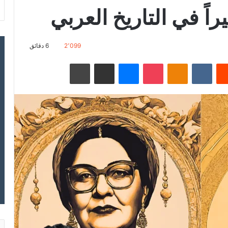
راً في التاريخ العربي
2٬099
6 دقائق
ريست
Odnoklassniki
‫Pocket
ماسنجر
مشاركة عبر البريد
طباعة